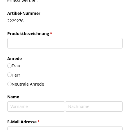
erfasst werden.
Artikel-Nummer
2229276
Produktbezeichnung
(erforderlich)
*
Anrede
Frau
Herr
Neutrale Anrede
Name
E-Mail Adresse
(erforderlich)
*