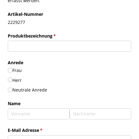
erfasst werden.
Artikel-Nummer
2229277
Produktbezeichnung
(erforderlich)
*
Anrede
Frau
Herr
Neutrale Anrede
Name
E-Mail Adresse
(erforderlich)
*