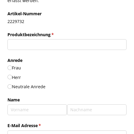
erfasst werden.
Artikel-Nummer
2229732
Produktbezeichnung
(erforderlich)
*
Anrede
Frau
Herr
Neutrale Anrede
Name
E-Mail Adresse
(erforderlich)
*