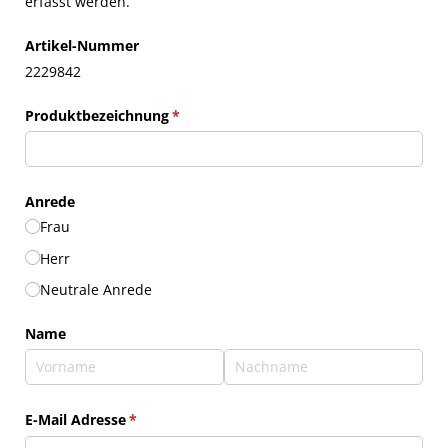
erfasst werden.
Artikel-Nummer
2229842
Produktbezeichnung
(erforderlich)
*
Anrede
Frau
Herr
Neutrale Anrede
Name
E-Mail Adresse
(erforderlich)
*