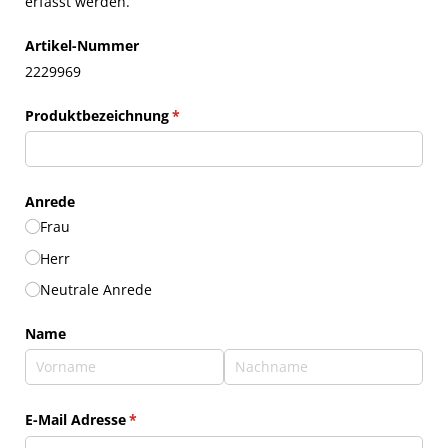
erfasst werden.
Artikel-Nummer
2229969
Produktbezeichnung
(erforderlich)
*
Anrede
Frau
Herr
Neutrale Anrede
Name
E-Mail Adresse
(erforderlich)
*