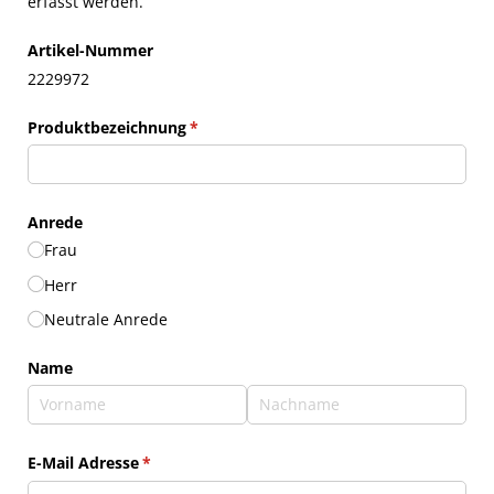
erfasst werden.
Artikel-Nummer
2229972
Produktbezeichnung
(erforderlich)
*
Anrede
Frau
Herr
Neutrale Anrede
Name
E-Mail Adresse
(erforderlich)
*