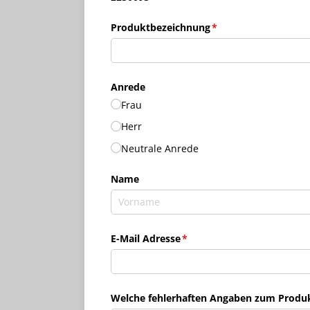
Produktbezeichnung
(erforderlich)
*
Anrede
Frau
Herr
Neutrale Anrede
Name
E-Mail Adresse
(erforderlich)
*
Welche fehlerhaften Angaben zum Produkt