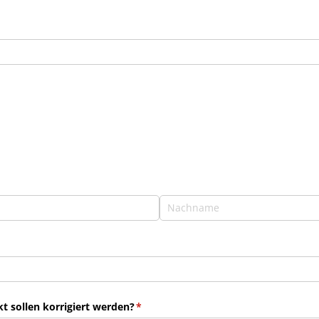
 sollen korrigiert werden?
(erforderlich)
*