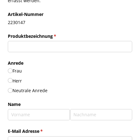
erfasst werden.
Artikel-Nummer
2230147
Produktbezeichnung
(erforderlich)
*
Anrede
Frau
Herr
Neutrale Anrede
Name
E-Mail Adresse
(erforderlich)
*