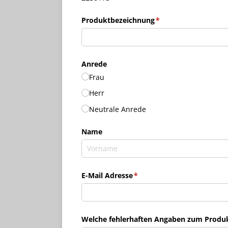
Produktbezeichnung
(erforderlich)
*
Anrede
Frau
Herr
Neutrale Anrede
Name
E-Mail Adresse
(erforderlich)
*
Welche fehlerhaften Angaben zum Produkt