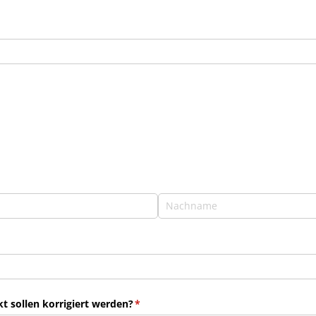
 sollen korrigiert werden?
(erforderlich)
*