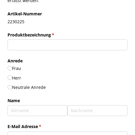
erfasst werden.
Artikel-Nummer
2230225
Produktbezeichnung
(erforderlich)
*
Anrede
Frau
Herr
Neutrale Anrede
Name
E-Mail Adresse
(erforderlich)
*