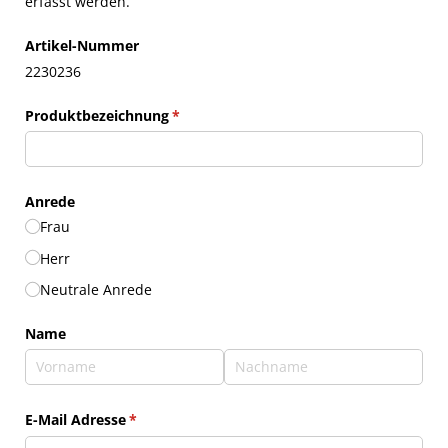
erfasst werden.
Artikel-Nummer
2230236
Produktbezeichnung
(erforderlich)
*
Anrede
Frau
Herr
Neutrale Anrede
Name
E-Mail Adresse
(erforderlich)
*