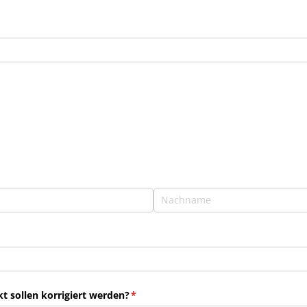
 sollen korrigiert werden?
(erforderlich)
*