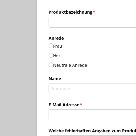
Produktbezeichnung
(erforderlich)
*
Anrede
Frau
Herr
Neutrale Anrede
Name
E-Mail Adresse
(erforderlich)
*
Welche fehlerhaften Angaben zum Produkt