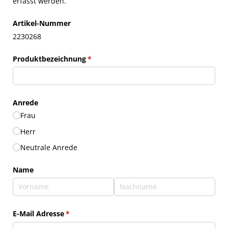
erfasst werden.
Artikel-Nummer
2230268
Produktbezeichnung
(erforderlich)
*
Anrede
Frau
Herr
Neutrale Anrede
Name
E-Mail Adresse
(erforderlich)
*