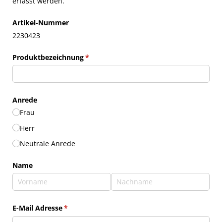
erfasst werden.
Artikel-Nummer
2230423
Produktbezeichnung
(erforderlich)
*
Anrede
Frau
Herr
Neutrale Anrede
Name
E-Mail Adresse
(erforderlich)
*