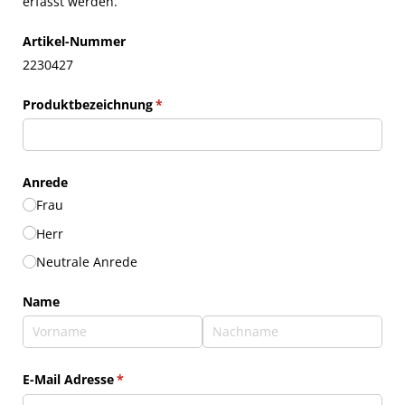
erfasst werden.
Artikel-Nummer
2230427
Produktbezeichnung
(erforderlich)
*
Anrede
Frau
Herr
Neutrale Anrede
Name
E-Mail Adresse
(erforderlich)
*