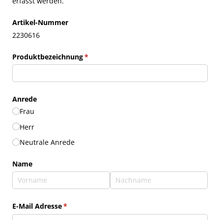
erfasst werden.
Artikel-Nummer
2230616
Produktbezeichnung
(erforderlich)
*
Anrede
Frau
Herr
Neutrale Anrede
Name
E-Mail Adresse
(erforderlich)
*