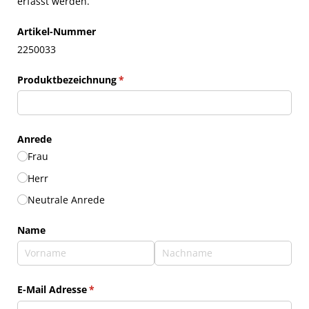
erfasst werden.
Artikel-Nummer
2250033
Produktbezeichnung
(erforderlich)
*
Anrede
Frau
Herr
Neutrale Anrede
Name
E-Mail Adresse
(erforderlich)
*