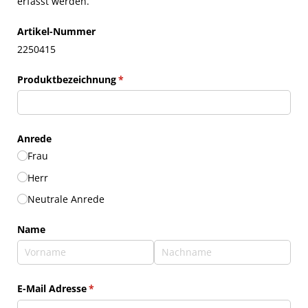
erfasst werden.
Artikel-Nummer
2250415
Produktbezeichnung
(erforderlich)
*
Anrede
Frau
Herr
Neutrale Anrede
Name
E-Mail Adresse
(erforderlich)
*