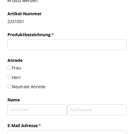
erfasst werden.
Artikel-Nummer
2251051
Produktbezeichnung
(erforderlich)
*
Anrede
Frau
Herr
Neutrale Anrede
Name
E-Mail Adresse
(erforderlich)
*