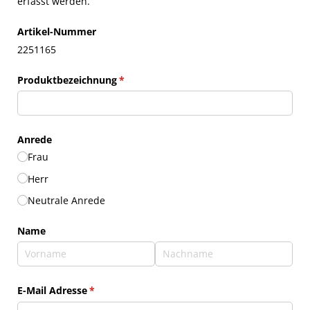
erfasst werden.
Artikel-Nummer
2251165
Produktbezeichnung
(erforderlich)
*
Anrede
Frau
Herr
Neutrale Anrede
Name
E-Mail Adresse
(erforderlich)
*