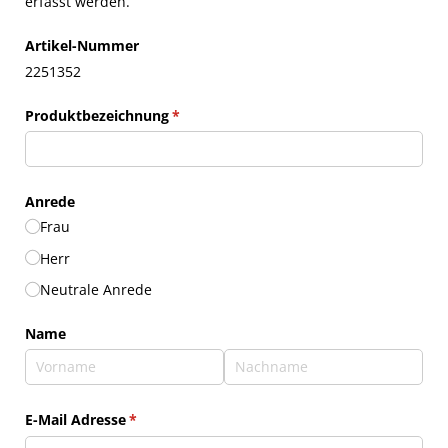
erfasst werden.
Artikel-Nummer
2251352
Produktbezeichnung
(erforderlich)
*
Anrede
Frau
Herr
Neutrale Anrede
Name
E-Mail Adresse
(erforderlich)
*