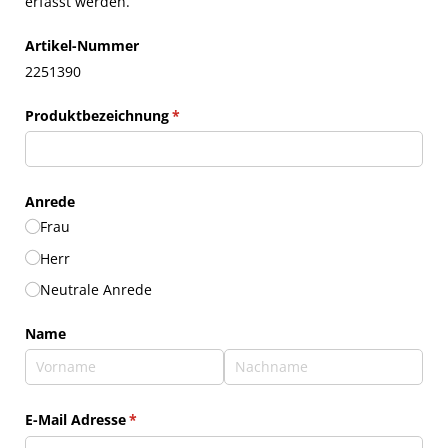
erfasst werden.
Artikel-Nummer
2251390
Produktbezeichnung
(erforderlich)
*
Anrede
Frau
Herr
Neutrale Anrede
Name
E-Mail Adresse
(erforderlich)
*