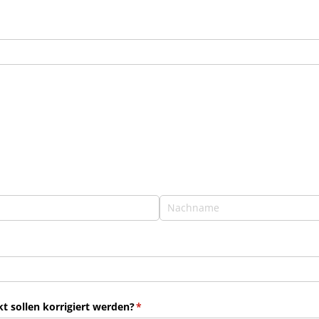
 sollen korrigiert werden?
(erforderlich)
*