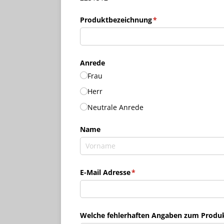
Produktbezeichnung
(erforderlich)
*
Anrede
Frau
Herr
Neutrale Anrede
Name
E-Mail Adresse
(erforderlich)
*
Welche fehlerhaften Angaben zum Produkt