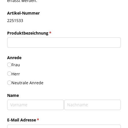
erfasst werden.
Artikel-Nummer
2251533
Produktbezeichnung
(erforderlich)
*
Anrede
Frau
Herr
Neutrale Anrede
Name
E-Mail Adresse
(erforderlich)
*