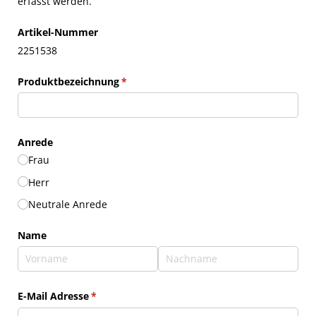
erfasst werden.
Artikel-Nummer
2251538
Produktbezeichnung
(erforderlich)
*
Anrede
Frau
Herr
Neutrale Anrede
Name
E-Mail Adresse
(erforderlich)
*