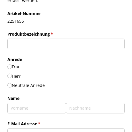
erfasst werden.
Artikel-Nummer
2251655
Produktbezeichnung
(erforderlich)
*
Anrede
Frau
Herr
Neutrale Anrede
Name
E-Mail Adresse
(erforderlich)
*