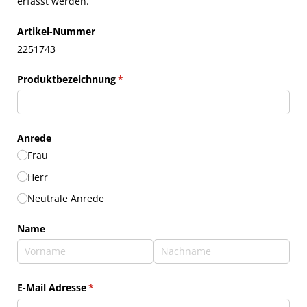
erfasst werden.
Artikel-Nummer
2251743
Produktbezeichnung
(erforderlich)
*
Anrede
Frau
Herr
Neutrale Anrede
Name
E-Mail Adresse
(erforderlich)
*