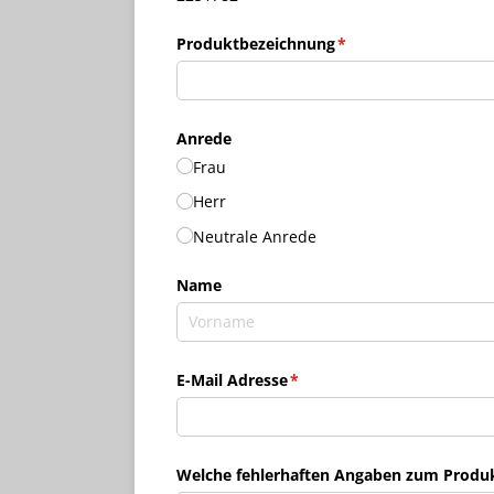
Produktbezeichnung
(erforderlich)
*
Anrede
Frau
Herr
Neutrale Anrede
Name
E-Mail Adresse
(erforderlich)
*
Welche fehlerhaften Angaben zum Produkt