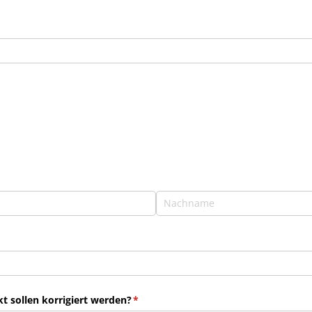
 sollen korrigiert werden?
(erforderlich)
*