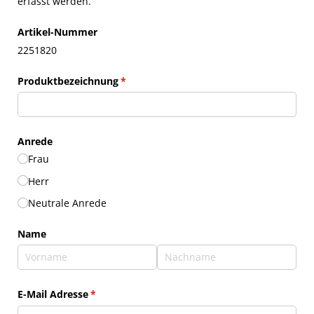
erfasst werden.
Artikel-Nummer
2251820
Produktbezeichnung
(erforderlich)
*
Anrede
Frau
Herr
Neutrale Anrede
Name
E-Mail Adresse
(erforderlich)
*