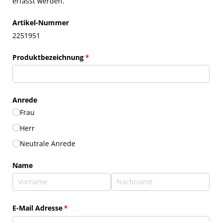
erfasst werden.
Artikel-Nummer
2251951
Produktbezeichnung
(erforderlich)
*
Anrede
Frau
Herr
Neutrale Anrede
Name
E-Mail Adresse
(erforderlich)
*