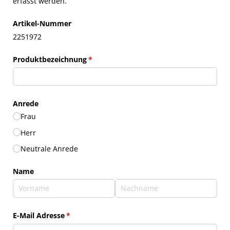
erfasst werden.
Artikel-Nummer
2251972
Produktbezeichnung
(erforderlich)
*
Anrede
Frau
Herr
Neutrale Anrede
Name
E-Mail Adresse
(erforderlich)
*