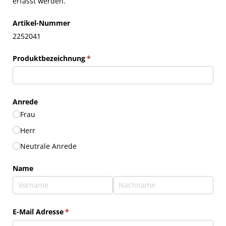
erfasst werden.
Artikel-Nummer
2252041
Produktbezeichnung
(erforderlich)
*
Anrede
Frau
Herr
Neutrale Anrede
Name
E-Mail Adresse
(erforderlich)
*