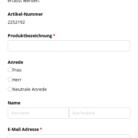
erfasst werden.
Artikel-Nummer
2252192
Produktbezeichnung
(erforderlich)
*
Anrede
Frau
Herr
Neutrale Anrede
Name
E-Mail Adresse
(erforderlich)
*