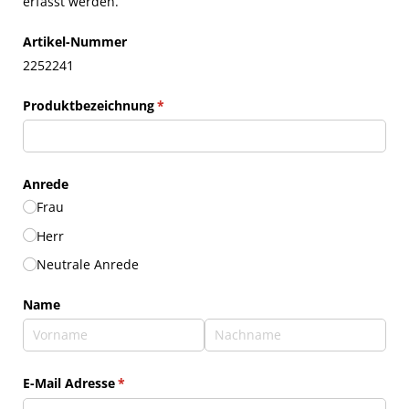
erfasst werden.
Artikel-Nummer
2252241
Produktbezeichnung
(erforderlich)
*
Anrede
Frau
Herr
Neutrale Anrede
Name
E-Mail Adresse
(erforderlich)
*