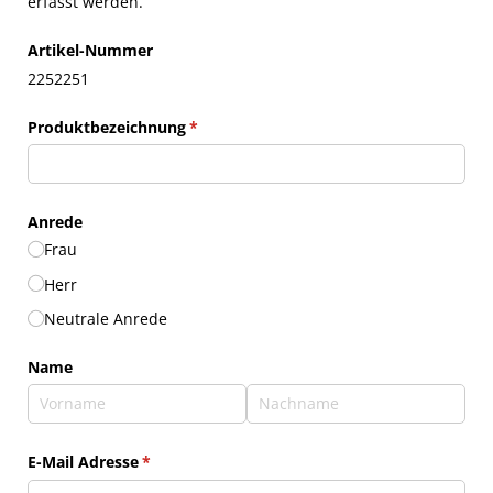
erfasst werden.
Artikel-Nummer
2252251
Produktbezeichnung
(erforderlich)
*
Anrede
Frau
Herr
Neutrale Anrede
Name
E-Mail Adresse
(erforderlich)
*