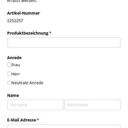
erfasst werden.
Artikel-Nummer
2252257
Produktbezeichnung
(erforderlich)
*
Anrede
Frau
Herr
Neutrale Anrede
Name
E-Mail Adresse
(erforderlich)
*