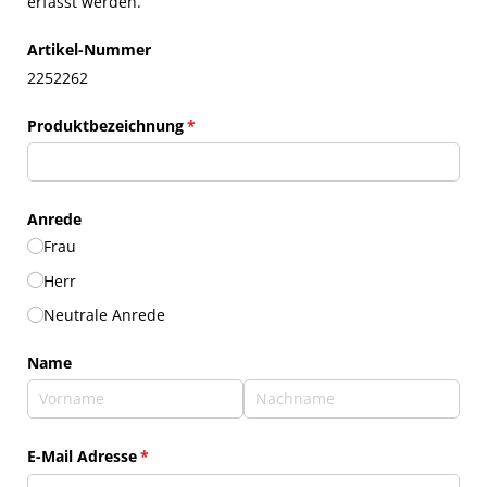
erfasst werden.
Artikel-Nummer
2252262
Produktbezeichnung
(erforderlich)
*
Anrede
Frau
Herr
Neutrale Anrede
Name
E-Mail Adresse
(erforderlich)
*