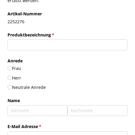
erfasst werden.
Artikel-Nummer
2252276
Produktbezeichnung
(erforderlich)
*
Anrede
Frau
Herr
Neutrale Anrede
Name
E-Mail Adresse
(erforderlich)
*