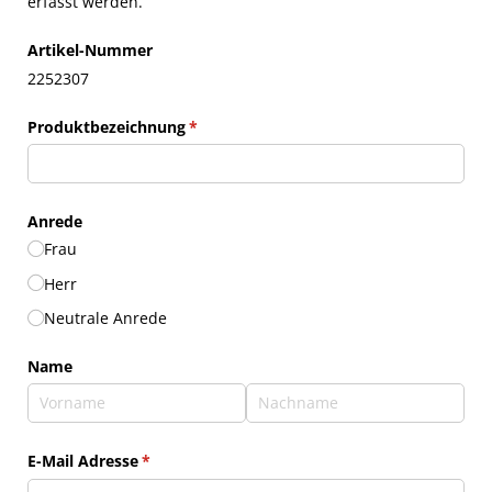
erfasst werden.
Artikel-Nummer
2252307
Produktbezeichnung
(erforderlich)
*
Anrede
Frau
Herr
Neutrale Anrede
Name
E-Mail Adresse
(erforderlich)
*