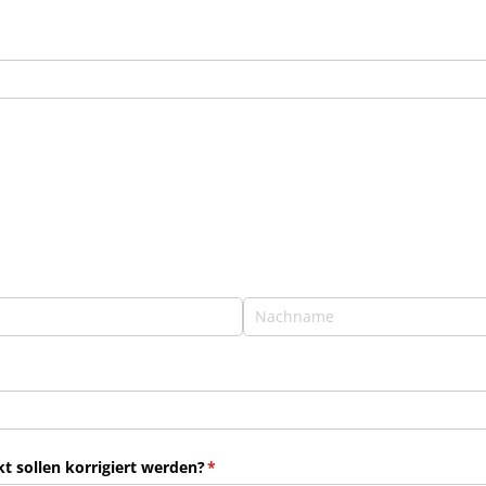
 sollen korrigiert werden?
(erforderlich)
*