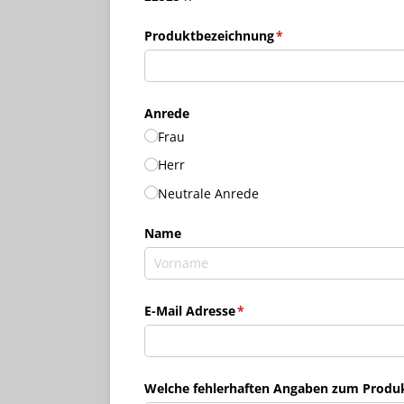
Produktbezeichnung
(erforderlich)
*
Anrede
Frau
Herr
Neutrale Anrede
Name
E-Mail Adresse
(erforderlich)
*
Welche fehlerhaften Angaben zum Produkt