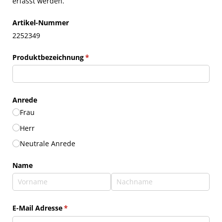
erfasst werden.
Artikel-Nummer
2252349
Produktbezeichnung
(erforderlich)
*
Anrede
Frau
Herr
Neutrale Anrede
Name
E-Mail Adresse
(erforderlich)
*