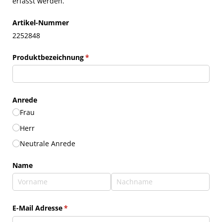
erfasst werden.
Artikel-Nummer
2252848
Produktbezeichnung
(erforderlich)
*
Anrede
Frau
Herr
Neutrale Anrede
Name
E-Mail Adresse
(erforderlich)
*