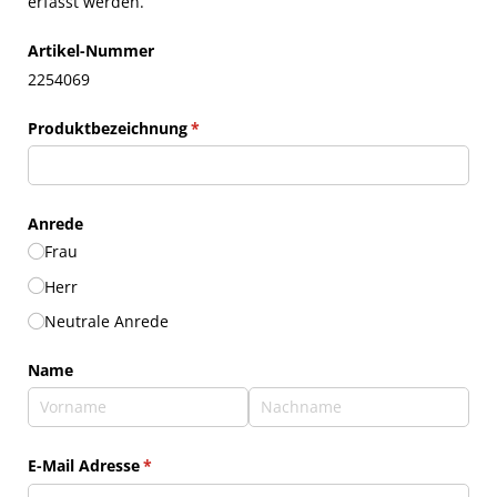
erfasst werden.
Artikel-Nummer
2254069
Produktbezeichnung
(erforderlich)
*
Anrede
Frau
Herr
Neutrale Anrede
Name
E-Mail Adresse
(erforderlich)
*