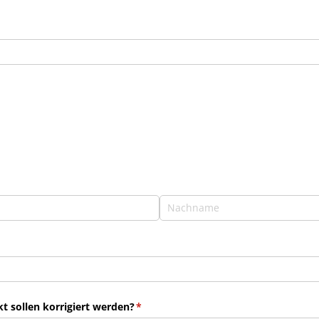
 sollen korrigiert werden?
(erforderlich)
*