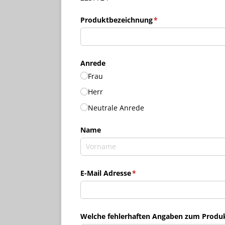
Produktbezeichnung
(erforderlich)
*
Anrede
Frau
Herr
Neutrale Anrede
Name
E-Mail Adresse
(erforderlich)
*
Welche fehlerhaften Angaben zum Produkt