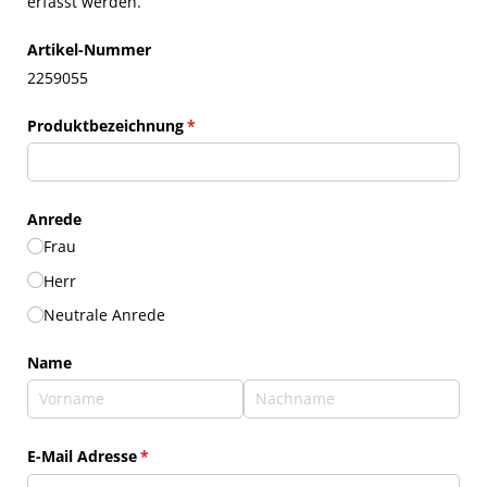
erfasst werden.
Artikel-Nummer
2259055
Produktbezeichnung
(erforderlich)
*
Anrede
Frau
Herr
Neutrale Anrede
Name
E-Mail Adresse
(erforderlich)
*