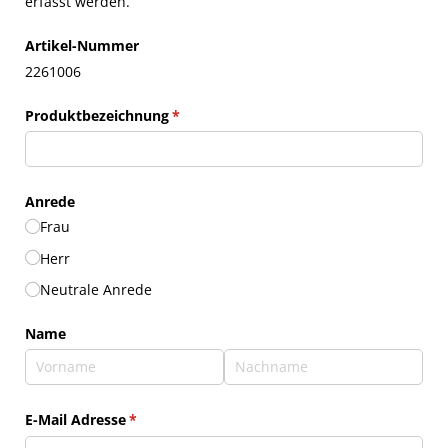
erfasst werden.
Artikel-Nummer
2261006
Produktbezeichnung
(erforderlich)
*
Anrede
Frau
Herr
Neutrale Anrede
Name
E-Mail Adresse
(erforderlich)
*