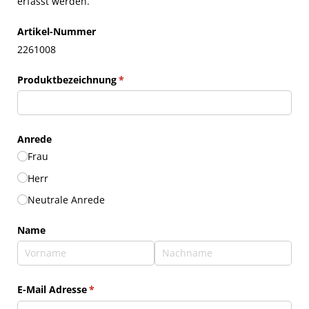
erfasst werden.
Artikel-Nummer
2261008
Produktbezeichnung
(erforderlich)
*
Anrede
Frau
Herr
Neutrale Anrede
Name
E-Mail Adresse
(erforderlich)
*