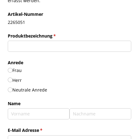
erfasst werden.
Artikel-Nummer
2265051
Produktbezeichnung
(erforderlich)
*
Anrede
Frau
Herr
Neutrale Anrede
Name
E-Mail Adresse
(erforderlich)
*