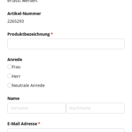
erfasst werden.
Artikel-Nummer
2265293
Produktbezeichnung
(erforderlich)
*
Anrede
Frau
Herr
Neutrale Anrede
Name
E-Mail Adresse
(erforderlich)
*