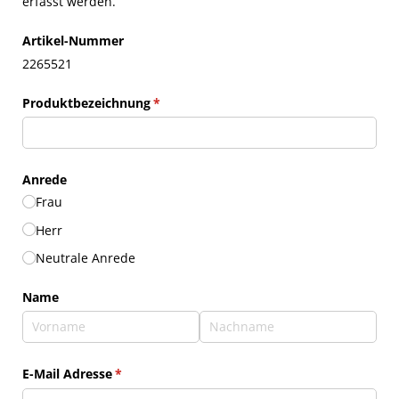
erfasst werden.
Artikel-Nummer
2265521
Produktbezeichnung
(erforderlich)
*
Anrede
Frau
Herr
Neutrale Anrede
Name
E-Mail Adresse
(erforderlich)
*